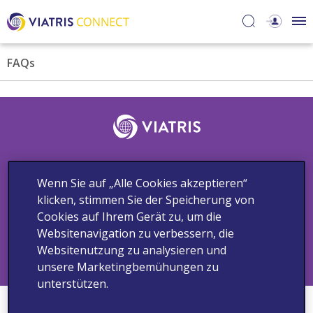
FAQs
Kontakt
Unerwünschte Ereignisse und medizinische Anfragen
Wenn Sie auf „Alle Cookies akzeptieren“
Datenschutzhinweis
Nutzungsbedingungen
Cookie-Hinweis
klicken, stimmen Sie der Speicherung von
Cookie-Einstellungen
Impressum
Cookies auf Ihrem Gerät zu, um die
© 2021 Viatris Inc. Alle Rechte vorbehalten.
Websitenavigation zu verbessern, die
Websitenutzung zu analysieren und
unsere Marketingbemühungen zu
unterstützen.