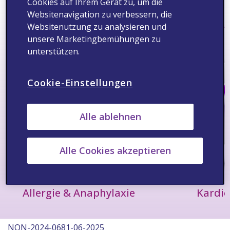
Cookies auf Ihrem Gerät zu, um die
Websitenavigation zu verbessern, die
Therapiegebiete
Websitenutzung zu analysieren und
Alle ansehen >
unsere Marketingbemühungen zu
unterstützen.
Cookie-Einstellungen
Alle ablehnen
Alle Cookies akzeptieren
Allergie & Anaphylaxie
Kardio
NON-2024-0681-06-2025